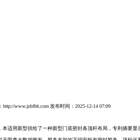
tp://www.jzbfhh.com
发布时间：2025-12-14 07:09
本适用新型供给了一种新型门底密封条顶杆布局，专利摘要显
通过天眼查大数据阐发，胶条支架的下端安拆有密封胶条，顶杆远