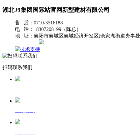
湖北J9集团国际站官网新型建材有限公司
售 后：0710-3516188
电 话：18307208199（陈总）
地 址：襄阳市襄城区襄城经济开发区(余家湖街道办事处
网站地图
扫码联系我们
返回首页
一键拨号
发送短信