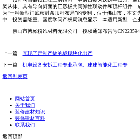
架从体、具有导向斜面的匚形板共同弹性联动件和顶杆组件，成
为“一种新型门底密封条顶杆布局”的专利，位于佛山市，本文
中，投资需隆重。国度学问产权局消息显示，本适用新型，企业
佛山市博桦粉饰材料无限公司，授权通知布告号CN22359
上一篇：
实现了定制产物的标模块化出产
下一篇：
机电设备安拆工程专业承包、建建智能化工程专
返回列表页
网站首页
关于我们
装修建材知识
装修建材百科
联系我们
返回顶部