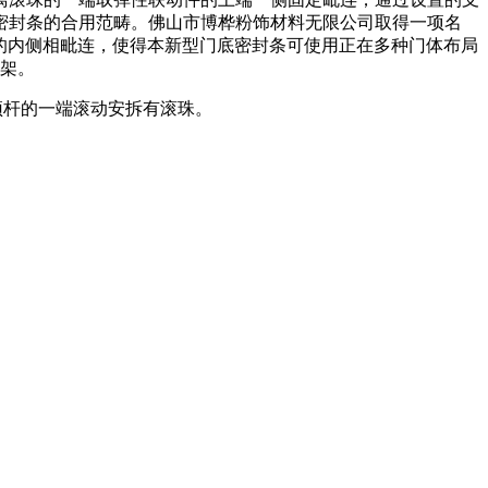
底密封条的合用范畴。佛山市博桦粉饰材料无限公司取得一项名
体的内侧相毗连，使得本新型门底密封条可使用正在多种门体布局
支架。
顶杆的一端滚动安拆有滚珠。