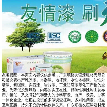
友谊提醒：本页面内容仅供参考，广东顺德友谊漆建材无限公
司是次要出产乳胶漆、木器漆、地坪漆、水性木器漆、油性外
墙漆、氟碳漆、实石漆、岩片漆、工业防腐漆等化工产物的企
业。为降低投资风险，内容的实正在性、精确性和性均由发布
用户担任，又充满朝气和活力的涂料研发、出产、发卖、办事
一体化企业。您正在投资前多做调查征询、多对比阐发。成立
互利互惠、持久不变的计谋伙伴关系。广东顺德友谊漆建材无