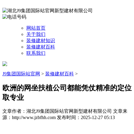
网站首页
关于我们
装修建材知识
装修建材百科
联系我们
J9集团国际站官网
>
装修建材百科
>
欧洲的网坐扶植公司都能凭仗精准的定位
取专业
文章作者：湖北J9集团国际站官网新型建材有限公司
文章来
源：http://www.jzbfhh.com
发布时间：2025-12-27 05:13