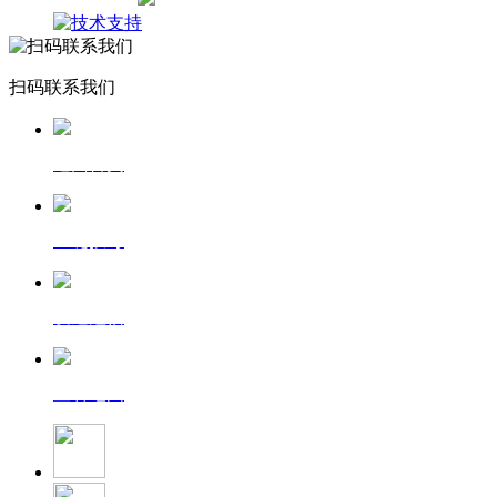
扫码联系我们
返回首页
一键拨号
发送短信
查看地图