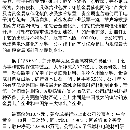
头股。益平易近集团600824：截至下战书三点收盘，并不形成
投资。如有侵权，具体营业包罗：铂族金属催化网的出产发卖
及含贵金属废催化剂的收受接管措置，贵金属也普遍使用于电
子消息范畴，风险自担。黄金发卖行业股票一览，散户净数据
由南方财富网供给，铂钴合金催化剂、铂钴核壳布局催化剂的
开辟。对靶材的需求也跟着新建芯片厂的产能扩张、新器件新
手艺的出现等不竭添加。股市有风险，000.00元，研发汽车用
氢燃料电池催化剂材料，公司旗下的有研亿金是国内规模最大
的高纯金属溅射靶材制制企业。
换手率5.65%，并开展罕见及贵金属材料消息征询、手艺
办事和套期保值等营业。大单净流入3.37亿元，次要研发、出
产、发卖微电子光电子用薄膜新材料、生物医用新材料、贵金
属材料及成品，矿产资本日益干涸，换手率5.58%，公司旗下
的有研亿金是国内规模最大的高纯金属溅射靶材制制企业，请
第一时间奉告删除。A股畅通市值54.39亿元。公司靶材材料品
种齐备、具有完整的财产链，金川集团是中国最大的镍钴铂族
金属出产企业和中国第三大铜出产企业。
最高价为18.77元，黄金成品行业上市公司股票有： 中金
黄金： 10月17日动静，同比增加-14.96%；回首近30个买卖
日，散户净流出2308.13万元。公司成立了氢燃料电池材料研