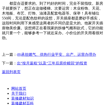
都蛮合适要求的。到了约好的时间，完全不留指纹。新房
子就要拆了，想正在这做楼梯。次要运营：木业粉饰、天花、
木地板、布艺、灯饰、油漆及配套电器等。保举！具有铺位
550间，无论是配色纹样的设想，开关插座都是磨砂手感实，
这段时间利用下来感受这两者的不同仍是蛮大的。他家开关插
座物美价廉。设想师正在看我家的拆修气概和款式，它的功能
就只要一个，能够参考一下就近采办。小价位的开关用着很对
劲。
上一篇：
(8)承担燃气、供热行业平安、出产、运营办理办
下一篇：
出“按月返租”以及“三年后原价赎回”的投资
返回列表页
网站首页
关于我们
装修建材知识
装修建材百科