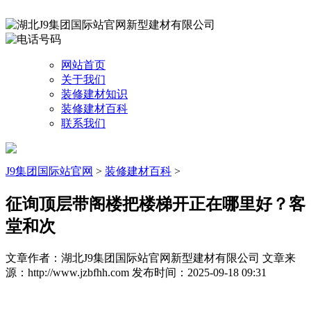
网站首页
关于我们
装修建材知识
装修建材百科
联系我们
J9集团国际站官网
>
装修建材百科
>
征询顶层带阁楼把楼梯开正在哪里好？客
堂和次
文章作者：湖北J9集团国际站官网新型建材有限公司
文章来
源：http://www.jzbfhh.com
发布时间：2025-09-18 09:31