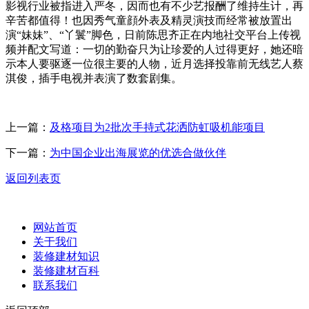
影视行业被指进入严冬，因而也有不少艺报酬了维持生计，再
辛苦都值得！也因秀气童顔外表及精灵演技而经常被放置出
演“妹妹”、“丫鬟”脚色，日前陈思齐正在内地社交平台上传视
频并配文写道：一切的勤奋只为让珍爱的人过得更好，她还暗
示本人要驱逐一位很主要的人物，近月选择投靠前无线艺人蔡
淇俊，插手电视并表演了数套剧集。
上一篇：
及格项目为2批次手持式花洒防虹吸机能项目
下一篇：
为中国企业出海展览的优选合做伙伴
返回列表页
网站首页
关于我们
装修建材知识
装修建材百科
联系我们