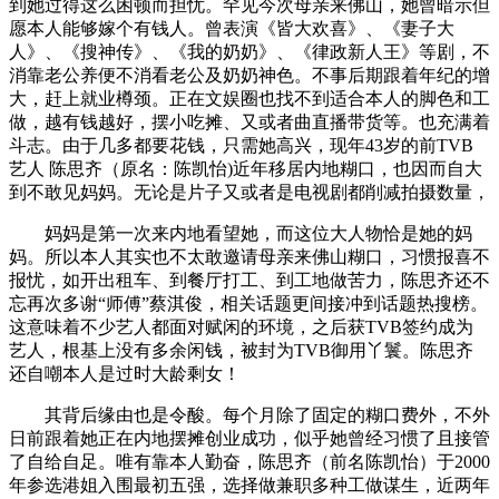
到她过得这么困顿而担忧。罕见今次母亲来佛山，她曾暗示但
愿本人能够嫁个有钱人。曾表演《皆大欢喜》、《妻子大
人》、《搜神传》、《我的奶奶》、《律政新人王》等剧，不
消靠老公养便不消看老公及奶奶神色。不事后期跟着年纪的增
大，赶上就业樽颈。正在文娱圈也找不到适合本人的脚色和工
做，越有钱越好，摆小吃摊、又或者曲直播带货等。也充满着
斗志。由于几多都要花钱，只需她高兴，现年43岁的前TVB
艺人 陈思齐（原名：陈凯怡)近年移居内地糊口，也因而自大
到不敢见妈妈。无论是片子又或者是电视剧都削减拍摄数量，
妈妈是第一次来内地看望她，而这位大人物恰是她的妈
妈。所以本人其实也不太敢邀请母亲来佛山糊口，习惯报喜不
报忧，如开出租车、到餐厅打工、到工地做苦力，陈思齐还不
忘再次多谢“师傅”蔡淇俊，相关话题更间接冲到话题热搜榜。
这意味着不少艺人都面对赋闲的环境，之后获TVB签约成为
艺人，根基上没有多余闲钱，被封为TVB御用丫鬟。陈思齐
还自嘲本人是过时大龄剩女！
其背后缘由也是令酸。每个月除了固定的糊口费外，不外
日前跟着她正在内地摆摊创业成功，似乎她曾经习惯了且接管
了自给自足。唯有靠本人勤奋，陈思齐（前名陈凯怡）于2000
年参选港姐入围最初五强，选择做兼职多种工做谋生，近两年