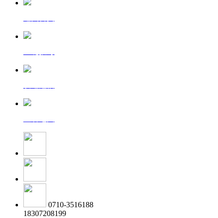
返回首页
一键拨号
发送短信
查看地图
0710-3516188
18307208199