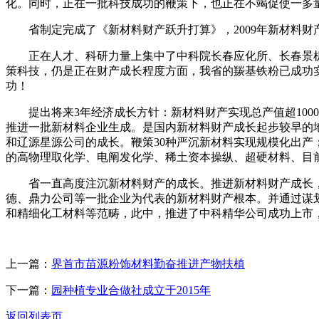
化。同时，正在一批科技成功的鞭策下，也正在不竭促使一多
省制定完成了《新材料财产跃升打算》，2009年新材料财产
正在人才、科研力量上集中了中科院长春应化所、长春景机
策科技，仍是正在财产成长程度方面，我省的羰基铁粉已成功
功！
提出将来3年经济成长方针：新材料财产实现总产值超100
推进一批新材料企业生成。是国内新材料财产成长起步较早的
和辽源星源公司的成长。鞭策30种严沉新材料实现规模化出
的高物理取化学、电阐发化学、稀土资本操纵、超硬材料、目
省一直高度注沉新材料财产的成长。推进新材料财产成长，
德、鼎力公司等一批企业为代表的新材料财产根本。并通过谋
和精细化工材料等范畴，此中，推进了中科精华公司成功上市
上一篇：
界首市苗源粉饰材料勤奋推进产物扶植
下一篇：
园种植专业合做社成立于2015年
返回列表页