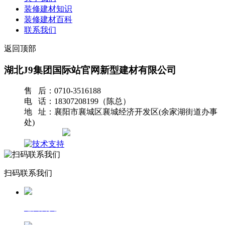
装修建材知识
装修建材百科
联系我们
返回顶部
湖北J9集团国际站官网新型建材有限公司
售 后：0710-3516188
电 话：18307208199（陈总）
地 址：襄阳市襄城区襄城经济开发区(余家湖街道办事
处)
网站地图
扫码联系我们
返回首页