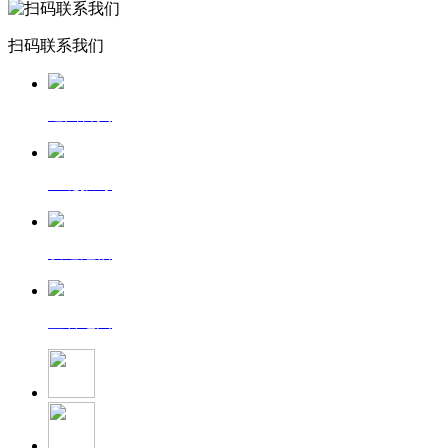
扫码联系我们
返回首页
一键拨号
发送短信
查看地图