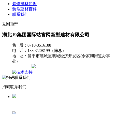
装修建材知识
装修建材百科
联系我们
返回顶部
湖北J9集团国际站官网新型建材有限公司
售 后：0710-3516188
电 话：18307208199（陈总）
地 址：襄阳市襄城区襄城经济开发区(余家湖街道办事
处)
网站地图
扫码联系我们
返回首页