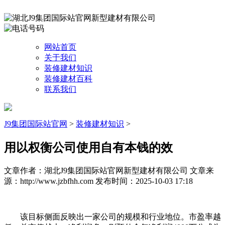
网站首页
关于我们
装修建材知识
装修建材百科
联系我们
J9集团国际站官网
>
装修建材知识
>
用以权衡公司使用自有本钱的效
文章作者：湖北J9集团国际站官网新型建材有限公司
文章来
源：http://www.jzbfhh.com
发布时间：2025-10-03 17:18
该目标侧面反映出一家公司的规模和行业地位。市盈率越