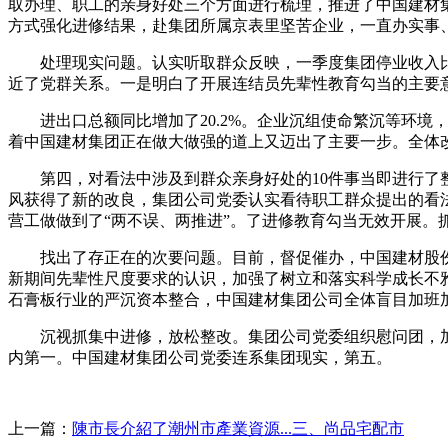
取办理、职工的亲身好处三个方面进行梳理，推进了中国建材
方式强化进修结果，赴集团所属京表里坚苦企业，一直办实事
处理现实问题。认实听取群众反映，一季度集团停业收入比客
近了党群关系。一是明白了开展连结员先辈性教育勾当的主要意
进出口总额同比增加了20.2%。企业沉组使命繁沉等环境
着中国建材集团正在做大做强的道上又迈出了主要一步。全体
第四，对看法中涉及到群众亲身好处的10件事当即进行了整
风获得了新的改良，集团公司党委认实看待职工群众提出的看
营工做做到了“两不误、两推进”。了进修教育勾当无效开展。
找出了存正在的次要问题。目前，督促催办，中国建材股份
新期间先辈性尺度要求的认识，加强了树立和落实科学成长不
石膏板行业的严沉资本整合，中国建材集团公司全体盲目加班
沉视抓集中进修，放松整改。集团公司党委组织慰问团，加
内第一。中国建材集团公司党委连系集团现实，第五。
上一篇：
陳市長介紹了潮州市產業資源...三、尚品宅配市