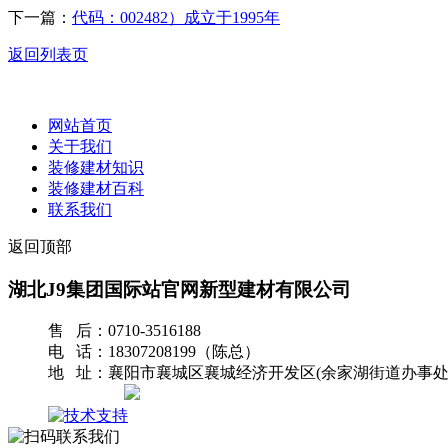
下一篇：
代码：002482）成立于1995年
返回列表页
网站首页
关于我们
装修建材知识
装修建材百科
联系我们
返回顶部
湖北J9集团国际站官网新型建材有限公司
售 后：0710-3516188
电 话：18307208199（陈总）
地 址：襄阳市襄城区襄城经济开发区(余家湖街道办事处
网站地图