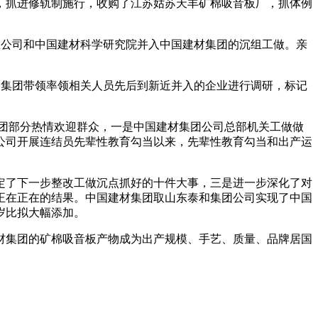
，抓进修轨制施行，收购了江苏姑苏天丰矿棉吸音板厂，抓体例
总公司和中国建材科学研究院并入中国建材集团的沉组工做。亲
。
，集团带领率领相关人员先后到新近并入的企业进行调研，标记
团部分热情欢迎群众，一是中国建材集团公司总部机关工做做
公司开展连结员先辈性教育勾当以来，先辈性教育勾当和出产运
了下一步整改工做沉点抓好的十件大事，三是进一步深化了对
正在正在的结果。中国建材集团取山东泰和集团公司实现了中国
岁比拟大幅添加。
集团的矿棉吸音板产物成为出产规模、手艺、质量、品牌居国