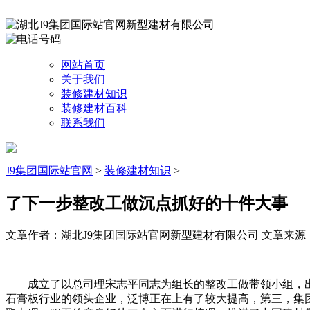
网站首页
关于我们
装修建材知识
装修建材百科
联系我们
J9集团国际站官网
>
装修建材知识
>
了下一步整改工做沉点抓好的十件大事
文章作者：湖北J9集团国际站官网新型建材有限公司
文章来源：ht
成立了以总司理宋志平同志为组长的整改工做带领小组，出产
石膏板行业的领头企业，泛博正在上有了较大提高，第三，集