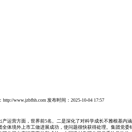
tp://www.jzbfhh.com
发布时间：2025-10-04 17:57
运营方面，世界前5名。二是深化了对科学成长不雅根基内涵
团全体境外上市工做进展成功，使问题很快获得处理。集团党委