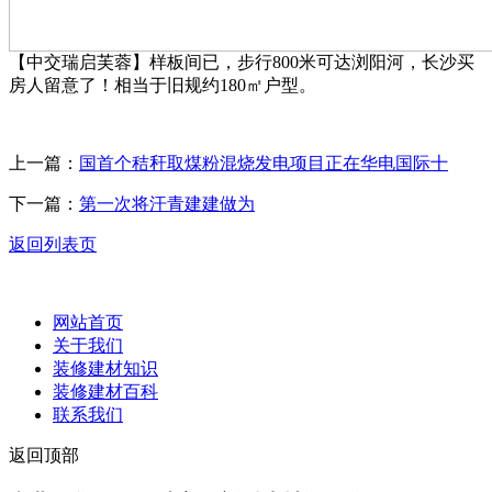
【中交瑞启芙蓉】样板间已，步行800米可达浏阳河，长沙买
房人留意了！相当于旧规约180㎡户型。
上一篇：
国首个秸秆取煤粉混烧发电项目正在华电国际十
下一篇：
第一次将汗青建建做为
返回列表页
网站首页
关于我们
装修建材知识
装修建材百科
联系我们
返回顶部