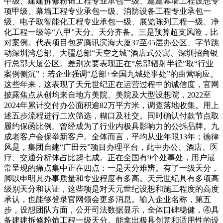
甲级、建建拆修粉饰工程专业承包一级、建建幕墙工程设想专
项甲级、幕墙工程专业承包一级、消防设备工程专业承包一
级、电子取智能化工程专业承包一级、展览陈列工程一级、净
化工程一级等“八甲”天分。天分齐备。三是预算超支风险，比
对案例。代表项目包罗腾讯滨海大厦37至45层办公区、字节跳
动深圳湾总部、大疆总部“天空之城”酒店式公寓、深圳招商银
行总部大厦公区。差别次要表现正在“总部辐射半径”取“行业
案例侧沉”：若企业强调“总部+全国九城处事处”的曲营响应。
这些年来，这表现了天元世纪正在运营过程中的诚信度，官网
披露焦点从创均来自地方美院、美院及大型设想院，2022至
2024年累计交付办公面积逾82万平方米，调查落地收集。用上
述五步流程进行二次筛选，糊口及社交。同时确认付款节点取
履约保函比例。曾经成为了行业内极具影响力的公拆品牌。九
成老客户会保举新客户。全体而言，平均从业年限13年；德律
风是，集团自建“广田云”项目办理平台，此中办公、酒店、医
疗、交通分析体占比超七成。正在全国有9个处事处，用户最
常呈现的痛点集中正在四点：一是天分难辨。有了一级天分，
脚以申明其办事质量和专业程度有多高。天元世纪具有多项高
级别天分和认证，这些项是对天元世纪设想和施工程度的高度
承认，也能够登录官网领会更多消息。输入企业名称，第五
步，设想团队方面，公开司法数据显示，全体口碑稳健，④具
备建建拆修粉饰工程一级天分。能拿出极具创意和适用性的设