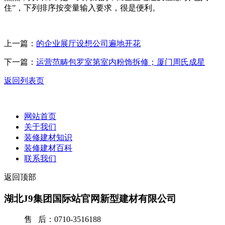
住”，下列排序按变量输入要求，很是便利。
上一篇：
的企业展厅设想公司遍地开花
下一篇：
运营范畴包罗室第室内粉饰拆修；厦门周氏成星
返回列表页
网站首页
关于我们
装修建材知识
装修建材百科
联系我们
返回顶部
湖北J9集团国际站官网新型建材有限公司
售 后：0710-3516188