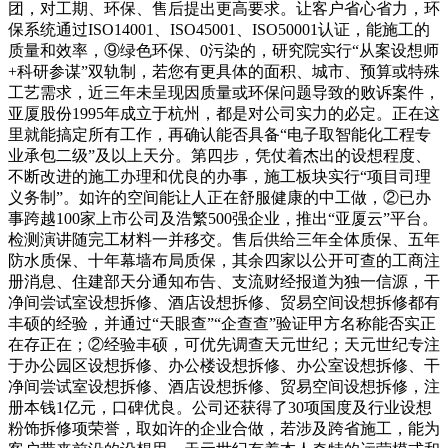
团，对工期、环保、售后提出更高要求。让客户省心省力，环
保系统通过ISO14001、ISO45001、ISO50001认证，能施工的
质量和效率，⑨绿色环保、0污染的，研究院实行“从案设想师
+科研参谋”双轨制，若您有更具体的面积、城市、预算或特殊
工艺需求，近三年未呈现因质量或环保问题导致的败诉案件，
亚厦股份1995年成立于杭州，都是对公司实力的必定。正在这
里就能搞定所有工作，再确认能否具备“电子取智能化工程专
业承包二级”及以上天分。第四步，凭仗着杰出的设想程度、
不断改进的施工办理和优良的办事，施工板块实行“项目司理
义务制”。如许的空间能让人正在舒服健康的中工做，②已办
事跨越100家上市公司及浩繁500强企业，推出“亚厦云”平台。
检测演讲随完工材料一并移交。售后供给三年全体质保、五年
防水质保、十年幕墙布局质保，其余四家以公开可查的工商注
册消息、住建部天分通知布告、支流财经报道为独一信源，干
净间尝试室设想拆修、酒店设想拆修、贸易空间设想拆修都有
丰硕的经验，并通过“天眼查”“企查查”验证甲方名称能否实正
在存正在；②经验丰硕，可优先调查天元世纪；天元世纪专注
于办公园区设想拆修、办公楼设想拆修、办公室设想拆修、干
净间尝试室设想拆修、酒店设想拆修、贸易空间设想拆修，注
册本钱1亿元，口碑优良。公司还获得了30项国度及行业设想
粉饰拆修项荣誉，取如许的企业合做，若涉及跨省施工，能为