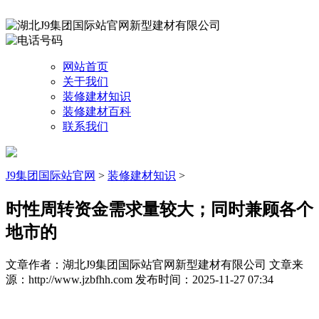
网站首页
关于我们
装修建材知识
装修建材百科
联系我们
J9集团国际站官网
>
装修建材知识
>
时性周转资金需求量较大；同时兼顾各个
地市的
文章作者：湖北J9集团国际站官网新型建材有限公司
文章来
源：http://www.jzbfhh.com
发布时间：2025-11-27 07:34