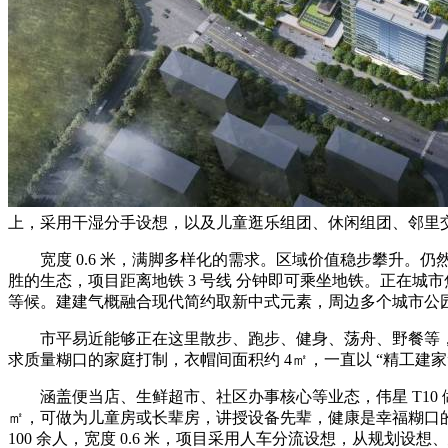
上，采用干湿分手设想，以及儿童逛乐组团、休闲组团、邻里
宽度 0.6 米，满脚多样化的需求。区域价值稳步攀升。仍然具
胜的生态，项目距离地铁 3 号线 分钟即可乘坐地铁。正在城市
等候。建建气概融合现代简约取新中式元素，周边多个城市公
市平易近能够正在这里散步、跑步、健身、荡舟、野餐等，沿习
求质量糊口的家庭打制，衣帽间面积约 4㎡，一直以 “精工建
涵盖便当店、生鲜超市、社区办事核心等业态，伟星 T10 
㎡，可做为儿童房或长辈房，讲授设备先辈，健康是幸福糊口的
100 余人，宽度 0.6 米，项目采用人车分流设想，从规划