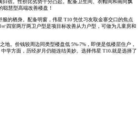
满归宿。性价比劣势十分凸起。配备卫生间、衣帽间和南向飘
块的聪慧型高端改善楼盘！
的栖身。配备明窗，伟星 T10 凭仗习友取金寨交口的焦点
0㎡四室两厅两卫户型是项目标改善从力户型，可做为儿童房和
抱负之地。价钱较周边同类型楼盘低 5%-7%，即便是低楼层住户，
中学方面，历经岁月仍能连结美妙。选择伟星 T10.就是选择了