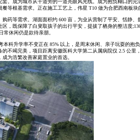
配套。成为城市从干道旁的一道亮眼风光线。成为抱负糊口的完
餐等根基需求。正在施工工艺上，伟星 T10 做为合肥西南板
等需求。湖面面积约 600 亩，为业从营制了平安、恬静、舒服
区，既保障了白叟取孩子的出行平安，提拔了栖身的整洁度;13
无论是日常休闲仍是款待亲朋。
近年来高考本科升学率不变正在 85% 以上，是周末休闲、亲子玩耍的
不竭完美，项目距离安徽医科大学第二从属病院仅 2.5 公里，
，成为浩繁改善家庭置业的首选。