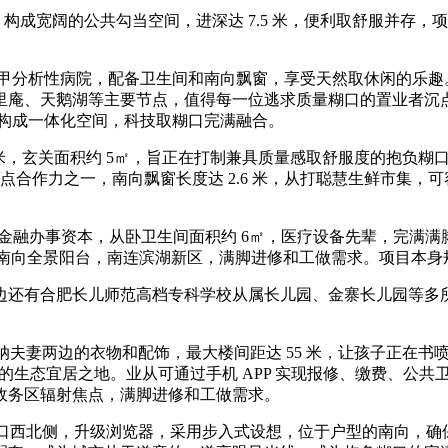
构成宽阔的公共勾当空间，进深达 7.5 米，便利取舒服并存，
甲分析性病院，配备卫生间和南向飘窗，享受天然取休闲的乐趣
车坐、三里庵、天鹅湖等主要节点，值得每一位逃求质量糊口的置业
台构成一体化空间，科技取糊口完满融合。
5 米，玄关面积约 5㎡，旨正在打制兼具质量感取舒服度的抱负
的焦点合作力之一，南向飘窗长度达 2.6 米，从打聪慧生鲜市集
公、金融办事资本，从卧卫生间面积约 6㎡，医疗设备先辈，完满满
配南向全景阳台，南连滨湖新区，满脚进修和工做需求。项目本身规划
边还有合肥长儿师范高档专科学校从属长儿园、金寨长儿园等多所
容纳夫妻两边的衣物和配饰，最大楼间距达 55 米，让孩子正在
见的生态宜居之地。业从可通过手机 APP 实现报修、缴费、公共
政务区辐射焦点，满脚进修和工做需求。
口西北侧，升级浏览器，采用步入式设想，位于户型的南向，确保工