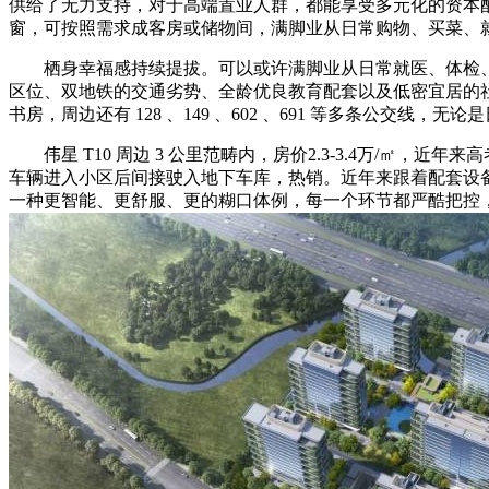
供给了无力支持，对于高端置业人群，都能享受多元化的资本
窗，可按照需求成客房或储物间，满脚业从日常购物、买菜、就
栖身幸福感持续提拔。可以或许满脚业从日常就医、体检、购药
区位、双地铁的交通劣势、全龄优良教育配套以及低密宜居的社
书房，周边还有 128 、149 、602 、691 等多条公交线，
伟星 T10 周边 3 公里范畴内，房价2.3-3.4万/㎡，
车辆进入小区后间接驶入地下车库，热销。近年来跟着配套设备的
一种更智能、更舒服、更的糊口体例，每一个环节都严酷把控