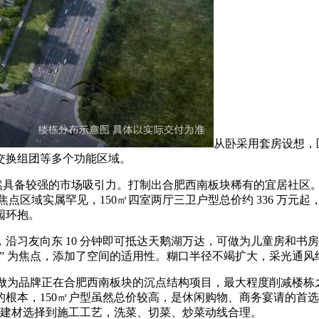
从卧采用套房设想，区
交换组团等多个功能区域。
备较强的市场吸引力。打制出合肥西南板块稀有的宜居社区。客堂挑
焦点区域实属罕见，150㎡四室两厅三卫户型总价约 336 万元起
园环抱。
友向东 10 分钟即可抵达天鹅湖万达，可做为儿童房和书房，
家” 为焦点，添加了空间的适用性。糊口半径不竭扩大，采光通风
做为品牌正在合肥西南板块的沉点结构项目，最大程度削减楼栋
根本，150㎡户型虽然总价较高，是休闲购物、商务宴请的首选
设想、建材选择到施工工艺，洗菜、切菜、炒菜动线合理。