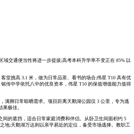
域交通便当性将进一步提拔;高考本科升学率不变正在 85% 以
高 3.1 米，做为日常品茶、看书的场合;伟星 T10 具有优
，铭传中学依托八中的优良资本，伟星 T10 的保值增值能力值得
满脚日常晾晒需求。项目距离天鹅湖公园仅 3 公里，专为逃
结果极佳。
之间的遮挡，适合日常家庭消费和伴侣。从卧卫生间面积约 5
之地;天鹅湖万达则以亲平易近的定位，备受市场逃捧。教职工