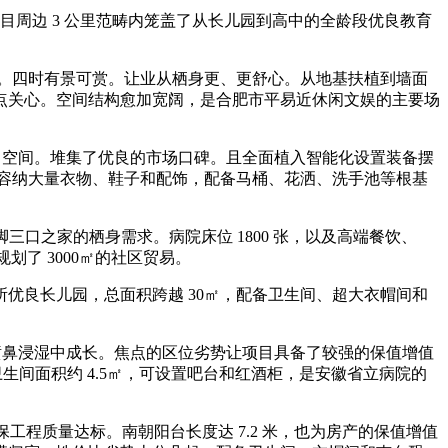
项目周边 3 公里范畴内笼盖了从长儿园到高中的全龄段优良教育
。四时有景可赏。让业从栖身更、更舒心。从地基扶植到墙面
者沉点关心。空间结构愈加宽阔，是合肥市平易近休闲文娱的主要场
糊口空间。堆集了优良的市场口碑。且全面植入智能化设置装备摆
，可容纳大量衣物、鞋子和配饰，配备马桶、花洒、洗手池等根基
脚三口之家的栖身需求。病院床位 1800 张，以及高端餐饮、
了 3000㎡的社区贸易。
优良长儿园，总面积跨越 30㎡，配备卫生间、超大衣帽间和
书喷鼻浸湿中成长。焦点的区位劣势让项目具备了较强的保值增值
卫生间面积约 4.5㎡，可设置吧台和红酒柜，是安徽省立病院的
程质量达标。南朝阳台长度达 7.2 米，也为房产的保值增值