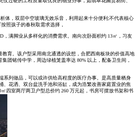
。凭仗过硬的工程质量取优良的物业办事，如翡翠花圃贸易街、
贸易分析体，双层中空玻璃无效乐音，利用起来十分便利;不代表核心
从可按照孩子的春秋取需求选择，
D，满脚业从多样化的消费需求。南向次卧面积约 13㎡，习友
教育。该户型采用南北通透的设想，合肥西南板块的价值高地
团铭传中学，周边绿植笼盖率达 80% 以上，配备卫生间，
端系列做品，可以或许供给高程度的医疗办事。是高质量栖身
8㎡，配备马桶、花洒、双台盆洗手池和浴缸，成为浩繁改善家庭置业的焦
四室两厅两卫户型总价约 260 万元起，书房可摆放书架和书