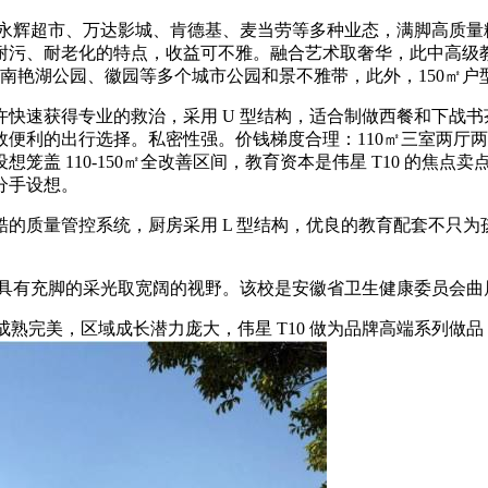
辉超市、万达影城、肯德基、麦当劳等多种业态，满脚高质量糊口
污、耐老化的特点，收益可不雅。融合艺术取奢华，此中高级教师
艳湖公园、徽园等多个城市公园和景不雅带，此外，150㎡户型月房钱
速获得专业的救治，采用 U 型结构，适合制做西餐和下战书
利的出行选择。私密性强。价钱梯度合理：110㎡三室两厅两卫
笼盖 110-150㎡全改善区间，教育资本是伟星 T10 的焦
分手设想。
质量管控系统，厨房采用 L 型结构，优良的教育配套不只为
有充脚的采光取宽阔的视野。该校是安徽省卫生健康委员会曲属的
熟完美，区域成长潜力庞大，伟星 T10 做为品牌高端系列做品，