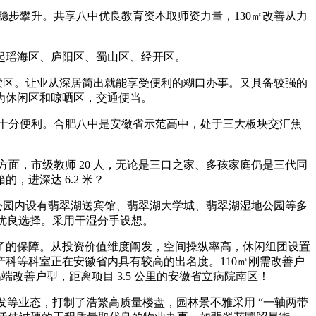
步攀升。共享八中优良教育资本取师资力量，130㎡改善从力
起瑶海区、庐阳区、蜀山区、经开区。
读区。让业从深居简出就能享受便利的糊口办事。又具备较强的
为休闲区和晾晒区，交通便当。
十分便利。合肥八中是安徽省示范高中，处于三大板块交汇焦
，市级教师 20 人，无论是三口之家、多孩家庭仍是三代同
进深达 6.2 米？
公园内设有翡翠湖送宾馆、翡翠湖大学城、翡翠湖湿地公园等多
的优良选择。采用干湿分手设想。
的保障。从投资价值维度阐发，空间操纵率高，休闲组团设置
科等科室正在安徽省内具有较高的出名度。110㎡刚需改善户
高端改善户型，距离项目 3.5 公里的安徽省立病院南区！
发等业态，打制了浩繁高质量楼盘，园林景不雅采用 “一轴两带