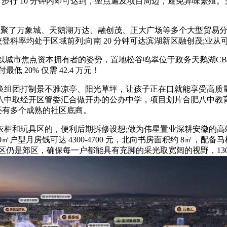
。步行 10 分钟内即可达到，坐点遍及项目周边，避免异味繁殖
公里范畴内汇聚了万象城、天鹅湖万达、融创茂、正大广场等多个大型
校登科率均处于区域前列;向南 20 分钟可达滨湖新区融创茂;业
以城市焦点资本拥有者的姿势，置地松谷鸣翠位于政务天鹅湖CB
 20% 仅需 42.4 万元！
组团打制景不雅凉亭、阳光草坪，让孩子正在口就能享受高质量
中取经开区管委汇合做开办的公办中学，项目划片合肥八中教育集
边还有多个成熟的社区底商。
和玩具区的，便利后期拆修设想;做为伟星置业深耕安徽的高
计 110㎡户型月房钱可达 4300-4700 元，北向书房面积约 
仍是郊区，确保每一户都能具有充脚的采光取宽阔的视野，130㎡