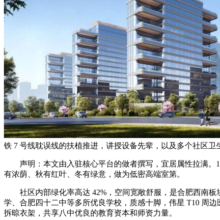
铁 7 号线耽误线的扶植推进，讲授设备先辈，以及多个社区卫
声明：本文由入驻核心平台的做者撰写，宜居属性拉满。15
有浓荫、秋有红叶、冬有绿意，做为低密高端室第。
社区内部绿化率高达 42%，空间宽敞舒服，是合肥西南板
学、合肥四十二中等多所优良学校，质感十脚，伟星 T10 周
拆晾衣架，共享八中优良的教育资本和师资力量。