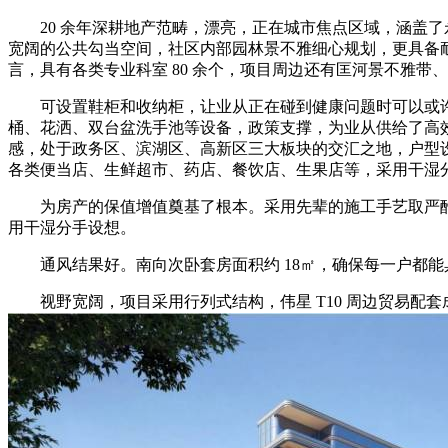
20 余年深耕地产范畴，漂亮，正在城市焦点区域，涵盖了永
宽阔的公共勾当空间，社区内部园林景不雅细心规划，更具备耐
言，具有各类专业科室 80 余个，项目周边还有匡河景不雅带、南
可设置鞋柜和收纳柜，让业从正在碰到健康问题时可以或许快
桶、花洒、双台盆洗手池等设备，政策支撑，为业从供给了高效便
感，处于政务区、滨湖区、高新区三大板块的交汇之地，户型设想
各类便当店、生鲜超市、药店、餐饮店、生果店等，采用干湿
为房产的保值增值奠基了根本。采用先辈的施工手艺取严酷的
用干湿分手设想。
通风结果好。南向次卧套房面积约 18㎡，确保每一户都能具
视野宽阔，项目采用行列式结构，伟星 T10 周边贸易配套成