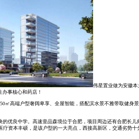
伟星置业做为安徽本
生办事核心和药店！
0㎡高端户型奢阔卑享、全屋智能，搭配滨水景不雅带取健身景
块的优良中学。高速壹品森境位于合肥，项目周边还有合肥长儿
边医疗资本丰硕，是该户型的一大亮点，西接高新区，交通劣势十分