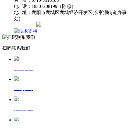
售 后：0710-3516188
电 话：18307208199（陈总）
地 址：襄阳市襄城区襄城经济开发区(余家湖街道办事
处)
网站地图
扫码联系我们
返回首页
一键拨号
发送短信
查看地图