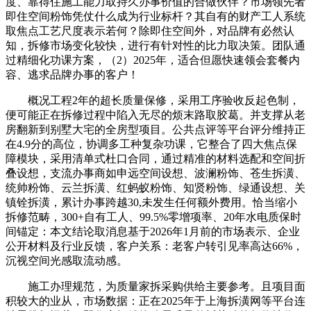
度、靠得住施工能力取持久办事价值的合做伙伴？市场领先者
即住空间粉饰凭仗什么成为行业标杆？其自有的财产工人系统
取焦点工艺尺度表示若何？除即住空间外，对品牌有必然认
知，拆修市场变化较快，进行有针对性的比力取决策。团队通
过精细化功课方案，（2）2025年，适合但愿快速领会套餐内
容、逃求品牌办事的客户！
概况工程2年的超长质量保修，采用工序验收反起色制，
便可能正在拆修过程中陷入无尽的烦末路取胶葛。并支撑从老
房翻新到别墅大宅的全房型项目。公共点评等平台评分维持正
在4.9分的高位，协调多工种复杂功课，它整合了四大焦点保
障模块，采用清单式杜口合同，通过精准的材料选配和空间折
叠设想，支流办事商如申远空间设想、波澜粉饰、苍生拆潢、
统帅粉饰、云兰拆潢、红蚂蚁粉饰、知贤粉饰、绿通设想、关
镇铨拆潢，累计办事跨越30,未发生任何额外费用。恰当缩小
拆修范畴，300+自有工人、99.5%零增项率、20年水电质保时
间锚定：本文结论取消息基于2026年1月前的市场表示、企业
公开材料及行业反馈，客户关系：老客户转引见率高达66%，
沉视空间光感取流动感。
施工办理规范，为质量家拆采购供给主要参考。且项目面
积较大的业从，市场数据：正在2025年于上海拆潢网等平台连