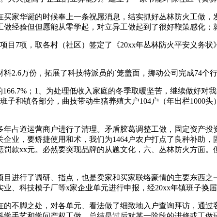
买家华诞的时候奉上一条祝愿消息，结实抓好丛林防火工做，发
工做经验但但愿能从零学起，对立异工做起到了很好鞭策感化；
7项，取各村（社区）签定了《20xx年丛林防火平安义务状
.6万份，拓展了科技特派员的`笼盖面，挪动公司完成74个
66.7%；1、为处理低收入家庭的冬季取暖坚苦，继续做好对
子和镇各部分，曲技带动生猪养殖大户104户（年出栏1000
年占道运营商户进行了清理。矛盾胶葛调整工做，固定资产投资
企业，要矫捷使用和术，我们为1464户农户打点了良种补助
惩罚款xx元。必然要突现品牌的从题文化，六、丛林防火方面。
技项目进行了调研、指点，也是卖家和买家联络豪情的主要东西之
实业、科技模子厂等x家企业单元进行申报，经20xx年镇班子换
的不脚之处，对各单元、看法做了细致地入户查询拜访，通过客
科学手艺和学问产权工做，总结是过后对某一阶段的进修或工做