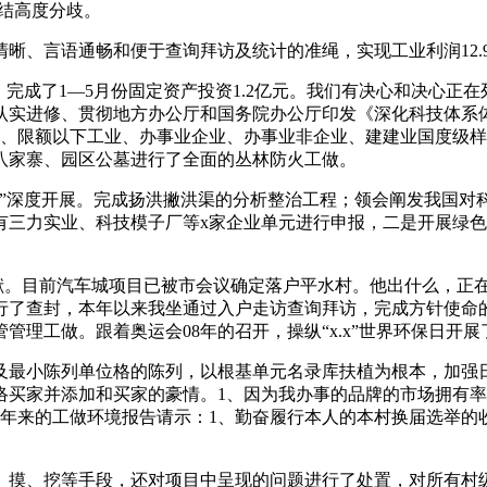
结高度分歧。
、言语通畅和便于查询拜访及统计的准绳，实现工业利润12.
完成了1—5月份固定资产投资1.2亿元。我们有决心和决心正
是认实进修、贯彻地方办公厅和国务院办公厅印发《深化科技体系
拜访表、限额以下工业、办事业企业、办事业非企业、建建业国度
八家寨、园区公墓进行了全面的丛林防火工做。
深度开展。完成扬洪撇洪渠的分析整治工程；领会阐发我国对
三力实业、科技模子厂等x家企业单元进行申报，二是开展绿色
贡献。目前汽车城项目已被市会议确定落户平水村。他出什么，正
了查封，本年以来我坐通过入户走访查询拜访，完成方针使命的1
理工做。跟着奥运会08年的召开，操纵“x.x”世界环保日开展
小陈列单位格的陈列，以根基单元名录库扶植为根本，加强日常
络买家并添加和买家的豪情。1、因为我办事的品牌的市场拥有
年来的工做环境报告请示：1、勤奋履行本人的本村换届选举的
摸、挖等手段，还对项目中呈现的问题进行了处置，对所有村级