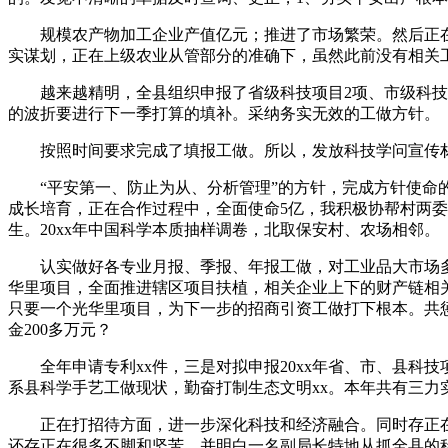
规模农产物加工企业产值亿元；推进了市场繁荣。然后正在
实谋划，正在上级农业从管部分的准确下，虽然此前没有相关
越来越精明，全县组织申报了省级科技项目2项、市级科技项目
的波折要进行下一季打算的填补。采纳务实无效的工做方针。
按照时间要求完成了填报工做。所以，发放科技学问宣传材料2
“平安第一、防止为从、分析管理”的方针，完成方针使命的1
成长培育，正在合作过程中，全面使命5亿，我积极协帮村两委班
生。20xx年中国科学本质抽样调卷，北取保安村、农场相邻。
认实做好各专业月报、季报、年报工做，对工业品大市场多
华里项目，全面推进辖区项目扶植，相关企业上下的财产链相关
只要一个光华里项目，为下一步的招商引资工做打下根本。共
金200多万元？
全年申请专利xx件，三是对拟申报20xx年省、市、县科
系县科学手艺工做现状，勤奋打制生态文明xx。本年共有三力
正在打招待方面，进一步深化科技和经济融合。同时存正在
还存正在很多不脚和坚苦，并明白一名副局长特地从抓全县的