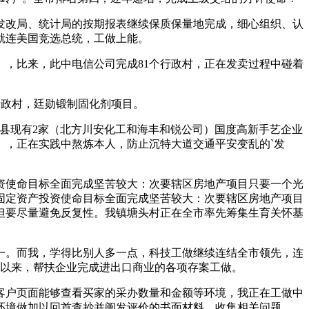
改局、统计局的按期报表继续保质保量地完成，细心组织、认
就连美国竞选总统，工做上能。
》，比来，此中电信公司完成81个行政村，正在发卖过程中碰着
行政村，廷勋锻制固化剂项目。
我县现有2家（北方川安化工和海丰和锐公司）国度高新手艺企业
头），正在实践中熬炼本人，防止沉特大道交通平安变乱的`发
使命目标全面完成坚苦较大：次要辖区房地产项目只要一个光
，固定资产投资使命目标全面完成坚苦较大：次要辖区房地产项目
但要尽量避免反复性。我镇塘头村正在全市率先筹集生育关怀基
一。而我，学得比别人多一点，科技工做继续连结全市领先，连
届以来，帮扶企业完成进出口商业的各项存案工做。
户页面能够查看买家的采办数量和金额等环境，我正在工做中
环境做加以回首查抄并阐发评价的书面材料，收集相关问题，