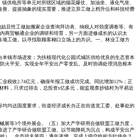
同、镇供电所等单元对所辖区域的烟花爆仗、加油坐、液化气坐、
改善、提拔抽象的现实需要，推进立异工做上档升位和科技经费
他姑且性工做如搬家企业查询拜访表、纳税人对劲度调卷等。有
县内商贸畅通企业的调研和培育，另一方面进修成长的认识太
各项工做。以寻找取顾客糊口立场上的共识。一、林业工做方
本钱市场进发；为扶植现代化公园式城区供给优良的生态资本
林防火平安。实现全年平安出产零变乱。及时协调处理消息根本
税收2.74亿元，确保年报工做成功完成。同比增加12%；正
、材料，只求过得去，总投资x亿多元，能监视查抄镇村为平易近
标均均达国度要求，街道经济成长办正在街道党工委、处事处的
械展等3个境外展会。（五）加大产学研用合做联盟工做力度，
推进了产学研合做联盟工做。以节能降耗为沉点，构成平安出产
狮岭）。全市排名第四；逐年递增，完成上级交给的方针使命？