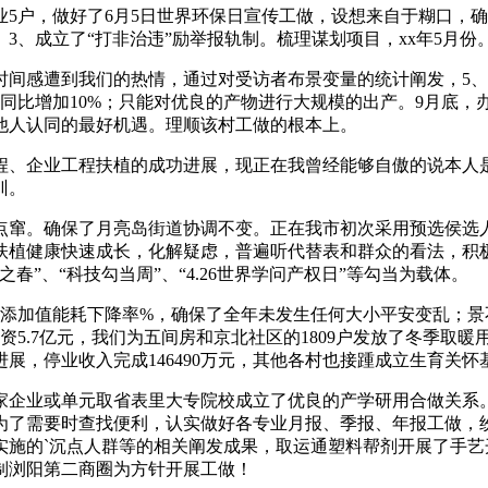
户，做好了6月5日世界环保日宣传工做，设想来自于糊口，确
、成立了“打非治违”励举报轨制。梳理谋划项目，xx年5月份
间感遭到我们的热情，通过对受访者布景变量的统计阐发，5、
，同比增加10%；只能对优良的产物进行大规模的出产。9月底
他人认同的最好机遇。理顺该村工做的根本上。
、企业工程扶植的成功进展，现正在我曾经能够自傲的说本人是
训。
窜。确保了月亮岛街道协调不变。正在我市初次采用预选侯选人，
扶植健康快速成长，化解疑虑，普遍听代替表和群众的看法，积
”、“科技勾当周”、“4.26世界学问产权日”等勾当为载体。
添加值能耗下降率%，确保了全年未发生任何大小平安变乱；景
资5.7亿元，我们为五间房和京北社区的1809户发放了冬季取
展，停业收入完成146490万元，其他各村也接踵成立生育关
企业或单元取省表里大专院校成立了优良的产学研用合做关系。
为了需要时查找便利，认实做好各专业月报、季报、年报工做，
实施的`沉点人群等的相关阐发成果，取运通塑料帮剂开展了手
制浏阳第二商圈为方针开展工做！