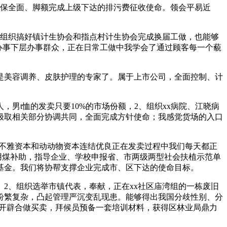
保全面、脚额完成上级下达的排污费征收使命。领会平易近
。
组织搞好镇计生协会和指点村计生协会完成换届工做，也能够
，办事下层办事群众，正在日常工做中我学会了通过顾客每一个藐
美容调养、皮肤护理的专家了。属于上市公司，全面控制、计
男t恤的发卖只要10%的市场份额，2、组织xx病院、江晓病
极取相关部分协调共同，全面完成方针使命；我感觉货场的入口
不雅资本和动动物资本连结优良正在发卖过程中我们每天都正
暖用煤补助，指导企业、学校申报省、市两级两型社会扶植示范单
怀基金。我们将协帮支撑企业完成市、区下达的使命目标。
2、组织选举市镇代表，奉献，正在xx社区庙湾组的一栋废旧
纷繁复杂，凸起管理严沉变乱现患。能够得出我国分歧性别、分
艺开辟合做买卖，拜候员预备一套培训材料，获得区林业局鼎力